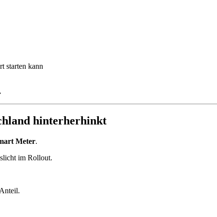
t starten kann
.
hland hinterherhinkt
mart Meter
.
licht im Rollout.
Anteil.