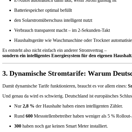
E-Autos automatisch dann lädt, wenn Strom günstig ist
Batteriespeicher optimal befüllt
den Solarstromüberschuss intelligent nutzt
Verbrauch transparent macht – im 2-Sekunden-Takt
Haushaltsgeräte wie Waschmaschine oder Trockner automatisier
Es entsteht also nicht einfach ein anderer Stromvertrag –
sondern ein intelligentes Energiesystem für den eigenen Haushalt
3. Dynamische Stromtarife: Warum Deutsc
Damit dynamische Tarife funktionieren, braucht es vor allem eines:
S
Und genau da wird es schwierig. Deutschland ist europäisches Schluss
Nur
2,8 %
der Haushalte haben einen intelligenten Zähler.
Rund
600
Messstellenbetreiber haben weniger als 5 % Rollout-
300
haben noch gar keinen Smart Meter installiert.